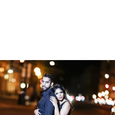
gtag('config', 'UA-1410742-1');