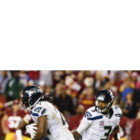
gtag('config', 'UA-1410742-1');