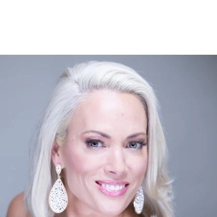
gtag('config', 'UA-1410742-1');