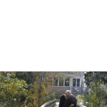
gtag('config', 'UA-1410742-1');