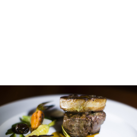
gtag('config', 'UA-1410742-1');